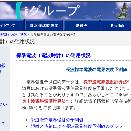
波時計）の運用状況
> 長波標準電波の電界強度予測値
計）の運用状況
標準電波（電波時計）の運用状況
情報
長波標準電波の電界強度予測値
時
電界強度予測値のデータは、
長中波電界強度計算法*
該月における標準電波受信電界強度を予測した値です
とは異なることがありますので、あらかじめご了承願
長中波電界強度計算法*
： 詳細は電子情報通信学会技術研究
つい
No.655) をご参照願います。
都道府県電界強度の予測値
ータ
距離と時刻による長波電界強度予測値のグラフ