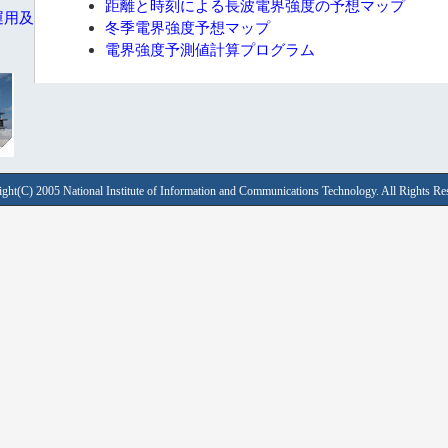
距離と時刻による長波電界強度の予想マップ
運用及
冬季電界強度予想マップ
電界強度予測値計算プログラム
ght(C) 2005 National Institute of Information and Communications Technology. All Rights Re