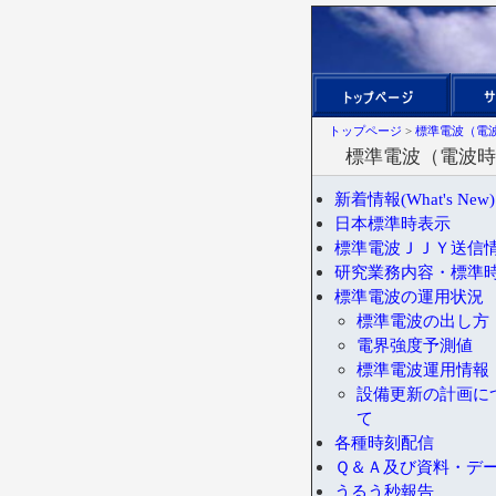
トップページ
>
標準電波（電
標準電波（電波時
新着情報(What's New)
日本標準時表示
標準電波ＪＪＹ送信
研究業務内容・標準
標準電波の運用状況
標準電波の出し方
電界強度予測値
標準電波運用情報
設備更新の計画に
て
各種時刻配信
Ｑ＆Ａ及び資料・デ
うるう秒報告