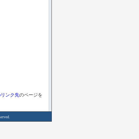
のリンク先
のページを
served.