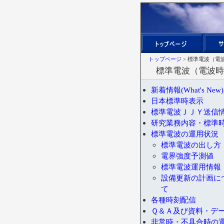
トップページ
> 標準電波（電
標準電波（電波時
新着情報(What's New)
日本標準時表示
標準電波ＪＪＹ送信
研究業務内容・標準
標準電波の運用状況
標準電波の出し方
電界強度予測値
標準電波運用情報
設備更新の計画に
て
各種時刻配信
Ｑ＆Ａ及び資料・デ
非常時・不具合時の