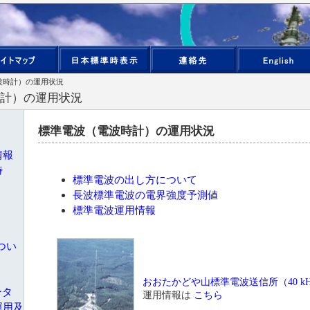
波時計）の運用状況
計）の運用状況
標準電波（電波時計）の運用状況
情報
時
標準電波の出し方について
長波標準電波の電界強度予測値
標準電波運用情報
つい
おおたかどや山標準電波送信所（40 kH
ータ
運用情報は
こちら
運用及